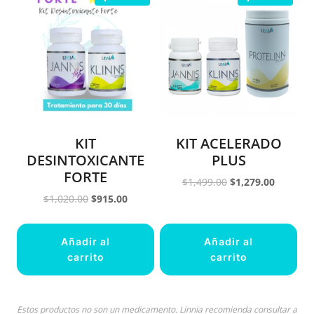
KIT
KIT ACELERADO
DESINTOXICANTE
PLUS
FORTE
Original
Current
$
1,499.00
$
1,279.00
price
price
Original
Current
$
1,020.00
$
915.00
was:
is:
price
price
$1,499.00.
$1,279.0
was:
is:
Añadir al
Añadir al
$1,020.00.
$915.00.
carrito
carrito
Estos productos no son un medicamento. Linnia recomienda consultar a