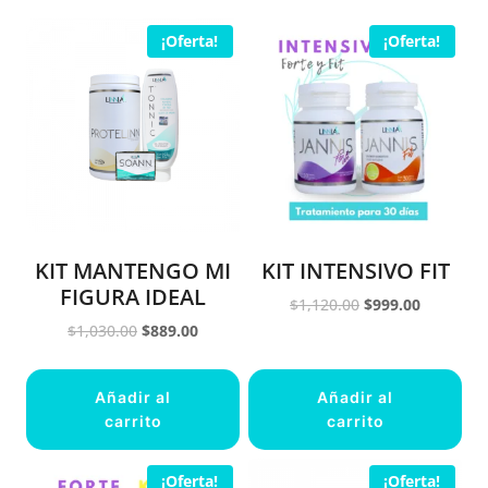
¡Oferta!
¡Oferta!
KIT MANTENGO MI
KIT INTENSIVO FIT
FIGURA IDEAL
Original
Current
$
1,120.00
$
999.00
price
price
Original
Current
$
1,030.00
$
889.00
was:
is:
price
price
$1,120.00.
$999.00.
was:
is:
Añadir al
Añadir al
$1,030.00.
$889.00.
carrito
carrito
¡Oferta!
¡Oferta!