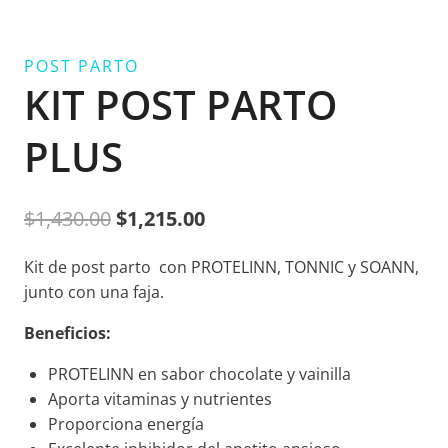
POST PARTO
KIT POST PARTO
PLUS
Original
Current
$
1,430.00
$
1,215.00
price
price
Kit de post parto con PROTELINN, TONNIC y SOANN,
was:
is:
junto con una faja.
$1,430.00.
$1,215.00.
Beneficios:
PROTELINN en sabor chocolate y vainilla
Aporta vitaminas y nutrientes
Proporciona energía