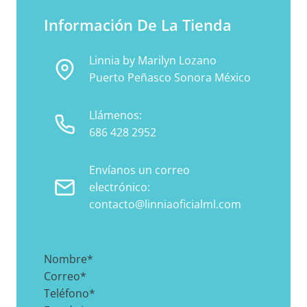
Información De La Tienda
Linnia by Marilyn Lozano
Puerto Peñasco Sonora México
Llámenos:
686 428 2952
Envíanos un correo
electrónico:
contacto@linniaoficialml.com
Nombre
*
Correo
*
Teléfono
*