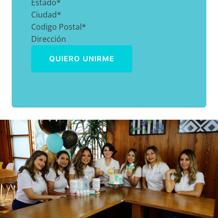
Estado
*
Ciudad
*
Codigo Postal
*
Dirección
QUIERO UNIRME