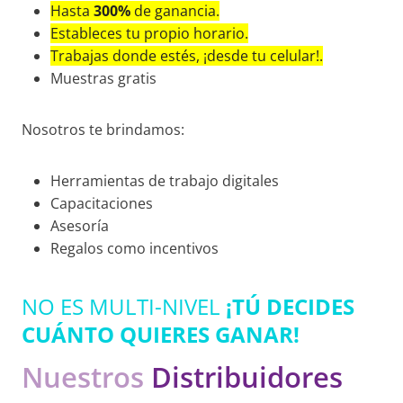
Hasta
300%
de ganancia.
Estableces tu propio horario.
Trabajas donde estés, ¡desde tu celular!.
Muestras gratis
Nosotros te brindamos:
Herramientas de trabajo digitales
Capacitaciones
Asesoría
Regalos como incentivos
NO ES MULTI-NIVEL
¡
TÚ DECIDES
CUÁNTO QUIERES GANAR!
Nuestros
Distribuidores