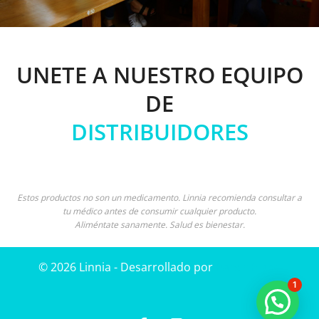
UNETE A NUESTRO EQUIPO
DE
DISTRIBUIDORES
Estos productos no son un medicamento. Linnia recomienda consultar a
tu médico antes de consumir cualquier producto.
Aliméntate sanamente. Salud es bienestar.
© 2026 Linnia - Desarrollado por
Paper Plane
1