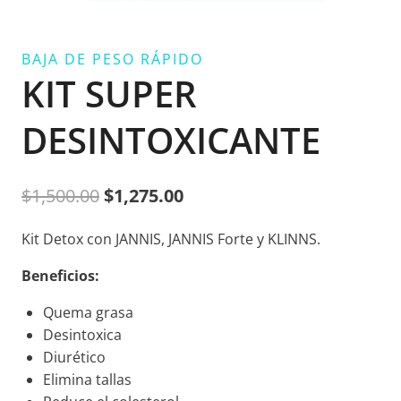
BAJA DE PESO RÁPIDO
KIT SUPER
DESINTOXICANTE
Original
Current
$
1,500.00
$
1,275.00
price
price
Kit Detox con JANNIS, JANNIS Forte y KLINNS.
was:
is:
Beneficios:
$1,500.00.
$1,275.00.
Quema grasa
Desintoxica
Diurético
Elimina tallas