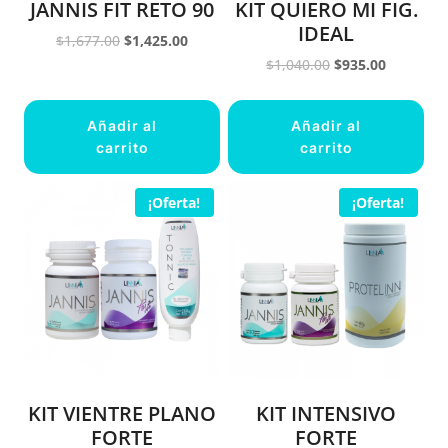
JANNIS FIT RETO 90
KIT QUIERO MI FIG.
IDEAL
Original
Current
$
1,677.00
$
1,425.00
price
price
Original
Current
$
1,040.00
$
935.00
was:
is:
price
price
$1,677.00.
$1,425.00.
was:
is:
Añadir al
Añadir al
$1,040.00.
$935.00.
carrito
carrito
¡Oferta!
¡Oferta!
KIT VIENTRE PLANO
KIT INTENSIVO
FORTE
FORTE