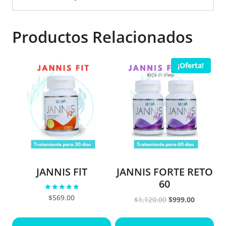
Productos Relacionados
¡Oferta!
JANNIS FlT
JANNIS FORTE RETO
60
$
569.00
Valorado
Original
Current
$
1,120.00
$
999.00
en
price
price
5.00
de 5
was:
is: