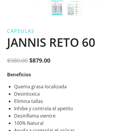
CAPSULAS
JANNIS RETO 60
Original
Current
$
980.00
$
879.00
price
price
Beneficios
was:
is:
Quema grasa localizada
$980.00.
$879.00.
Desintoxica
Elimina tallas
Inhibe y controla el apetito
Desinflama vientre
100% Natural
Ayuda a controlar el azúcar